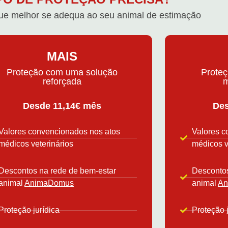
ue melhor se adequa ao seu animal de estimação
MAIS
Proteção com uma solução
Proteç
reforçada
m
Desde 11,14€ mês
Des
Valores convencionados nos atos
Valores c
médicos veterinários
médicos v
Descontos na rede de bem-estar
Descontos
animal
AnimaDomus
animal
An
Proteção jurídica
Proteção j