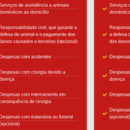
Serviços de assistência a animais
Serviços 
domésticos ao domicílio
doméstico
Responsabilidade civil, que garante a
Responsab
defesa do animal e o pagamento dos
a defesa 
danos causados a terceiros (opcional)
dos danos
Despesas com acidentes
Despesas
Despesas com cirurgia devido a
Despesas 
doença
doença
Despesas com internamento em
Despesas
consequência de cirurgia
Despesas 
Despesas com eutanásia ou funeral
(opcional)
(opcional)