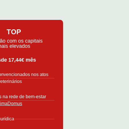
TOP
ão com os capitais
ais elevados
de 17,44€ mês
onvencionados nos atos
eterinários
 na rede de bem-estar
imaDomus
urídica