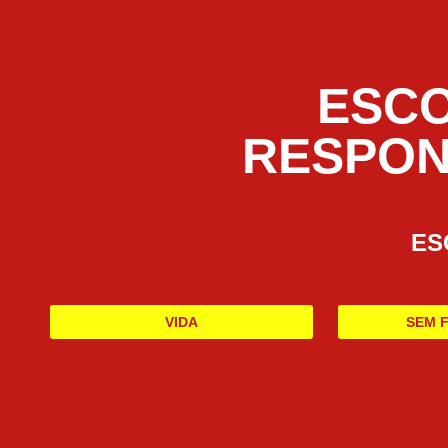
ESC
RESPON
ES
VIDA
SEM 